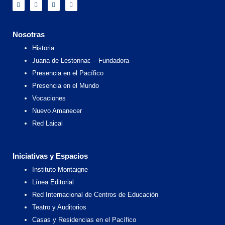
F
I
X
Y
a
n
-
o
c
s
t
u
e
t
w
t
b
a
i
u
o
g
t
b
Nosotras
o
r
t
e
k
a
e
Historia
m
r
Juana de Lestonnac – Fundadora
Presencia en el Pacífico
Presencia en el Mundo
Vocaciones
Nuevo Amanecer
Red Laical
Iniciativas y Espacios
Instituto Montaigne
Línea Editorial
Red Internacional de Centros de Educación
Teatro y Auditorios
Casas y Residencias en el Pacífico