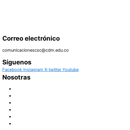
Publicaciones que inspiran, forman y transforman.
Correo electrónico
comunicacionescsc@cdm.edu.co
Síguenos
Facebook
Instagram
X-twitter
Youtube
Nosotras
Historia
Juana de Lestonnac – Fundadora
Presencia en el Pacífico
Presencia en el Mundo
Vocaciones
Nuevo Amanecer