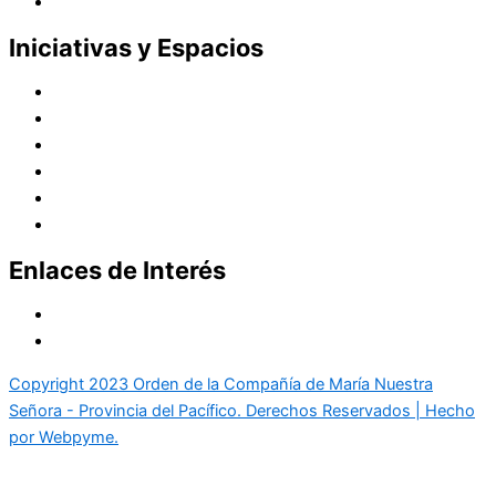
Red Laical
Iniciativas y Espacios
Instituto Montaigne
Línea Editorial
Red Internacional de Centros de Educación
Teatro y Auditorios
Casas y Residencias en el Pacífico
Casas y Residencias en el Mundo
Enlaces de Interés
Política de tratamiento de datos
Aviso de Privacidad
Copyright 2023 Orden de la Compañía de María Nuestra
Señora - Provincia del Pacífico. Derechos Reservados | Hecho
por Webpyme.