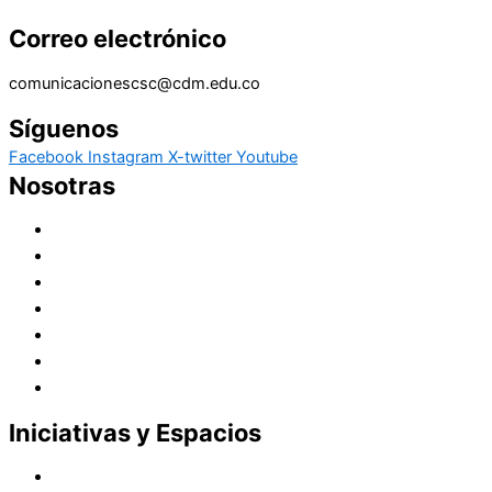
Correo electrónico
comunicacionescsc@cdm.edu.co
Síguenos
Facebook
Instagram
X-twitter
Youtube
Nosotras
Historia
Juana de Lestonnac – Fundadora
Presencia en el Pacífico
Presencia en el Mundo
Vocaciones
Nuevo Amanecer
Red Laical
Iniciativas y Espacios
Instituto Montaigne