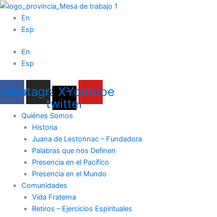
Ir
al
En
contenido
Esp
En
Esp
cebook
Instagram
X-
Youtube
twitter
Quiénes Somos
Historia
Juana de Lestonnac – Fundadora
Palabras que nos Definen
Presencia en el Pacífico
Presencia en el Mundo
Comunidades
Vida Fraterna
Retiros – Ejercicios Espirituales