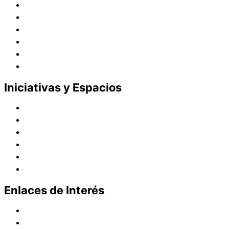
Juana de Lestonnac – Fundadora
Presencia en el Pacífico
Presencia en el Mundo
Vocaciones
Nuevo Amanecer
Red Laical
Iniciativas y Espacios
Instituto Montaigne
Línea Editorial
Red Internacional de Centros de Educación
Teatro y Auditorios
Casas y Residencias en el Pacífico
Casas y Residencias en el Mundo
Enlaces de Interés
Política de tratamiento de datos
Aviso de Privacidad