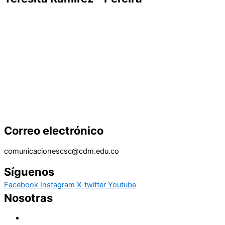
Educar, acompañar y transformar
Una misión que, desde la fe y el compromiso, acompaña a
niños, jóvenes y familias en contextos de vulnerabilidad. A
través de la educación, el servicio y la cercanía, construye
esperanza y transforma vidas en comunidad.
Correo electrónico
comunicacionescsc@cdm.edu.co
Síguenos
Facebook
Instagram
X-twitter
Youtube
Nosotras
Historia