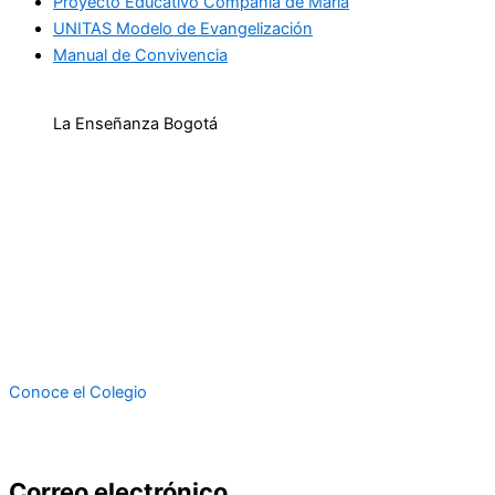
Proyecto Educativo Compañía de María
UNITAS Modelo de Evangelización
Manual de Convivencia
La Enseñanza Bogotá
Tradición con futuro
El Colegio de la Compañía de María en Bogotá es una
institución con profunda trayectoria educativa que hoy ofrece
una formación humanista cristiana, bilingüe e innovadora,
orientada al desarrollo integral de la persona, el liderazgo y el
compromiso con la transformación social y el cuidado de la
casa común.
Conoce el Colegio
Correo electrónico