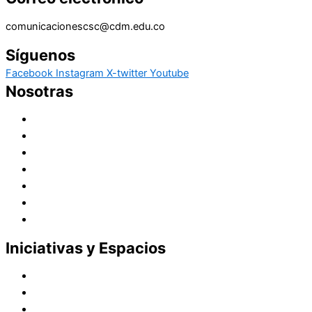
comunicacionescsc@cdm.edu.co
Síguenos
Facebook
Instagram
X-twitter
Youtube
Nosotras
Historia
Juana de Lestonnac – Fundadora
Presencia en el Pacífico
Presencia en el Mundo
Vocaciones
Nuevo Amanecer
Red Laical
Iniciativas y Espacios
Instituto Montaigne
Línea Editorial
Red Internacional de Centros de Educación