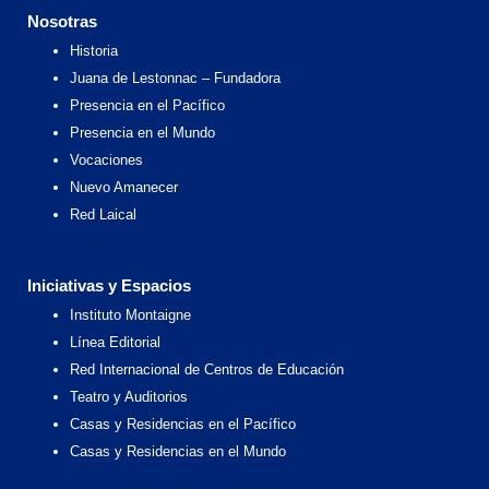
b
a
i
u
o
g
t
b
Nosotras
o
r
t
e
k
a
e
Historia
m
r
Juana de Lestonnac – Fundadora
Presencia en el Pacífico
Presencia en el Mundo
Vocaciones
Nuevo Amanecer
Red Laical
Iniciativas y Espacios
Instituto Montaigne
Línea Editorial
Red Internacional de Centros de Educación
Teatro y Auditorios
Casas y Residencias en el Pacífico
Casas y Residencias en el Mundo