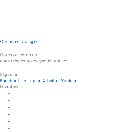
dignidad y esperanza, acompañando a niños y jóvenes en
contextos de vulnerabilidad. Desde su identidad humanista, forma
personas capaces de transformar su realidad y construir un futuro
con sentido.
Conoce el Colegio
Correo electrónico
comunicacionescsc@cdm.edu.co
Síguenos
Facebook
Instagram
X-twitter
Youtube
Nosotras
Historia
Juana de Lestonnac – Fundadora
Presencia en el Pacífico
Presencia en el Mundo
Vocaciones
Nuevo Amanecer