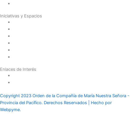
Red Laical
Iniciativas y Espacios
Instituto Montaigne
Línea Editorial
Red Internacional de Centros de Educación
Teatro y Auditorios
Casas y Residencias en el Pacífico
Casas y Residencias en el Mundo
Enlaces de Interés
Política de tratamiento de datos
Aviso de Privacidad
Copyright 2023 Orden de la Compañía de María Nuestra Señora -
Provincia del Pacífico. Derechos Reservados | Hecho por
Webpyme.