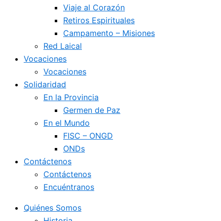
Viaje al Corazón
Retiros Espirituales
Campamento – Misiones
Red Laical
Vocaciones
Vocaciones
Solidaridad
En la Provincia
Germen de Paz
En el Mundo
FISC – ONGD
ONDs
Contáctenos
Contáctenos
Encuéntranos
Quiénes Somos
Historia