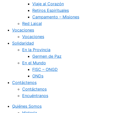
Viaje al Corazón
Retiros Espirituales
Campamento – Misiones
Red Laical
Vocaciones
Vocaciones
Solidaridad
En la Provincia
Germen de Paz
En el Mundo
FISC – ONGD
ONDs
Contáctenos
Contáctenos
Encuéntranos
Quiénes Somos
Historia