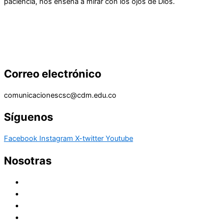
paciencia, nos enseña a mirar con los ojos de Dios.
Correo electrónico
comunicacionescsc@cdm.edu.co
Síguenos
Facebook
Instagram
X-twitter
Youtube
Nosotras
Historia
Juana de Lestonnac – Fundadora
Presencia en el Pacífico
Presencia en el Mundo