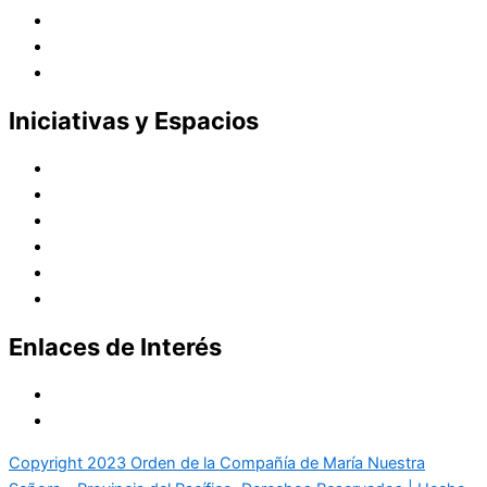
Vocaciones
Nuevo Amanecer
Red Laical
Iniciativas y Espacios
Instituto Montaigne
Línea Editorial
Red Internacional de Centros de Educación
Teatro y Auditorios
Casas y Residencias en el Pacífico
Casas y Residencias en el Mundo
Enlaces de Interés
Política de tratamiento de datos
Aviso de Privacidad
Copyright 2023 Orden de la Compañía de María Nuestra