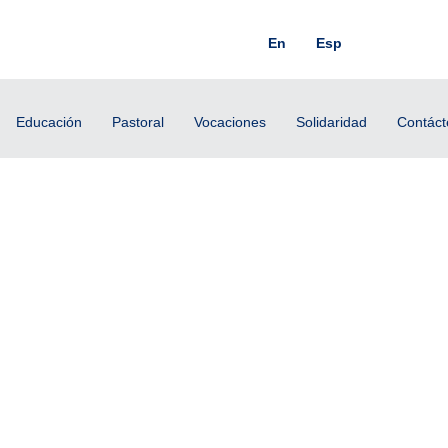
En
Esp
Educación
Pastoral
Vocaciones
Solidaridad
Contáct
s, 1 de septiembre