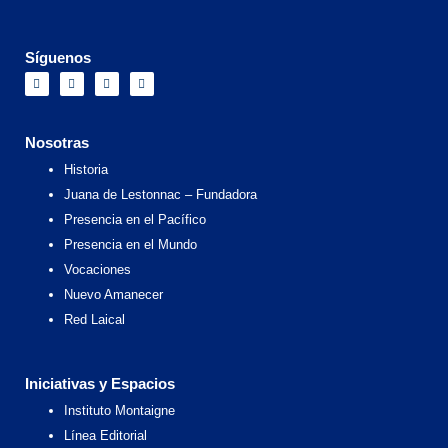
Síguenos
F
I
X
Y
a
n
-
o
c
s
t
u
e
t
w
t
b
a
i
u
o
g
t
b
Nosotras
o
r
t
e
k
a
e
Historia
m
r
Juana de Lestonnac – Fundadora
Presencia en el Pacífico
Presencia en el Mundo
Vocaciones
Nuevo Amanecer
Red Laical
Iniciativas y Espacios
Instituto Montaigne
Línea Editorial