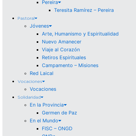
Pereira
Teresita Ramírez – Pereira
Pastoral
Jóvenes
Arte, Humanismo y Espiritualidad
Nuevo Amanecer
Viaje al Corazón
Retiros Espirituales
Campamento – Misiones
Red Laical
Vocaciones
Vocaciones
Solidaridad
En la Provincia
Germen de Paz
En el Mundo
FISC – ONGD