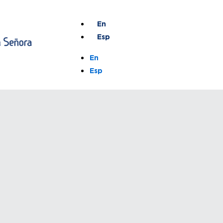
En
Esp
En
Esp