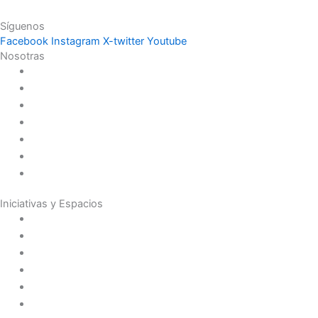
Síguenos
Facebook
Instagram
X-twitter
Youtube
Nosotras
Historia
Juana de Lestonnac – Fundadora
Presencia en el Pacífico
Presencia en el Mundo
Vocaciones
Nuevo Amanecer
Red Laical
Iniciativas y Espacios
Instituto Montaigne
Línea Editorial
Red Internacional de Centros de Educación
Teatro y Auditorios
Casas y Residencias en el Pacífico
Casas y Residencias en el Mundo