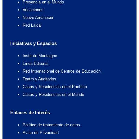
b
a
i
u
Presencia en el Mundo
Vocaciones
o
g
t
b
Nuevo Amanecer
Red Laical
o
r
t
e
Iniciativas y Espacios
k
a
e
Instituto Montaigne
m
r
Línea Editorial
Red Internacional de Centros de Educación
Teatro y Auditorios
Casas y Residencias en el Pacífico
Casas y Residencias en el Mundo
Enlaces de Interés
Política de tratamiento de datos
Aviso de Privacidad