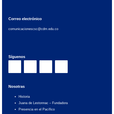
Correo electrónico
comunicacionescsc@cdm.edu.co
Síguenos
F
I
X
Y
a
n
-
o
c
s
t
u
Nosotras
Historia
e
t
w
t
Juana de Lestonnac – Fundadora
Presencia en el Pacífico