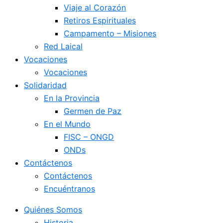
Viaje al Corazón
Retiros Espirituales
Campamento – Misiones
Red Laical
Vocaciones
Vocaciones
Solidaridad
En la Provincia
Germen de Paz
En el Mundo
FISC – ONGD
ONDs
Contáctenos
Contáctenos
Encuéntranos
Quiénes Somos
Historia