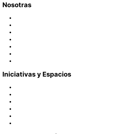
Nosotras
Historia
Juana de Lestonnac – Fundadora
Presencia en el Pacífico
Presencia en el Mundo
Vocaciones
Nuevo Amanecer
Red Laical
Iniciativas y Espacios
Instituto Montaigne
Línea Editorial
Red Internacional de Centros de Educación
Teatro y Auditorios
Casas y Residencias en el Pacífico
Casas y Residencias en el Mundo