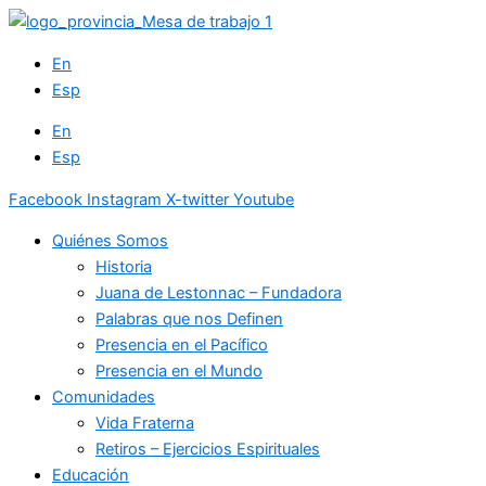
Ir
al
En
contenido
Esp
En
Esp
Facebook
Instagram
X-twitter
Youtube
Quiénes Somos
Historia
Juana de Lestonnac – Fundadora
Palabras que nos Definen
Presencia en el Pacífico
Presencia en el Mundo
Comunidades
Vida Fraterna
Retiros – Ejercicios Espirituales
Educación