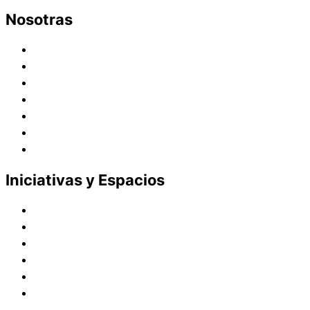
Nosotras
Historia
Juana de Lestonnac – Fundadora
Presencia en el Pacífico
Presencia en el Mundo
Vocaciones
Nuevo Amanecer
Red Laical
Iniciativas y Espacios
Instituto Montaigne
Línea Editorial
Red Internacional de Centros de Educación
Teatro y Auditorios
Casas y Residencias en el Pacífico
Casas y Residencias en el Mundo