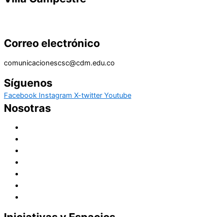
Correo electrónico
comunicacionescsc@cdm.edu.co
Síguenos
Facebook
Instagram
X-twitter
Youtube
Nosotras
Historia
Juana de Lestonnac – Fundadora
Presencia en el Pacífico
Presencia en el Mundo
Vocaciones
Nuevo Amanecer
Red Laical
Iniciativas y Espacios