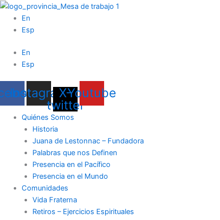
Ir
al
En
contenido
Esp
En
Esp
cebook
Instagram
X-
Youtube
twitter
Quiénes Somos
Historia
Juana de Lestonnac – Fundadora
Palabras que nos Definen
Presencia en el Pacífico
Presencia en el Mundo
Comunidades
Vida Fraterna
Retiros – Ejercicios Espirituales