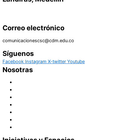
Correo electrónico
comunicacionescsc@cdm.edu.co
Síguenos
Facebook
Instagram
X-twitter
Youtube
Nosotras
Historia
Juana de Lestonnac – Fundadora
Presencia en el Pacífico
Presencia en el Mundo
Vocaciones
Nuevo Amanecer
Red Laical
Iniciativas y Espacios