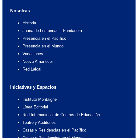
e
t
w
t
b
a
i
u
o
g
t
b
Nosotras
o
r
t
e
k
a
e
m
r
Historia
Juana de Lestonnac – Fundadora
Presencia en el Pacífico
Presencia en el Mundo
Vocaciones
Nuevo Amanecer
Red Laical
Iniciativas y Espacios
Instituto Montaigne
Línea Editorial
Red Internacional de Centros de Educación
Teatro y Auditorios
Casas y Residencias en el Pacífico
Casas y Residencias en el Mundo