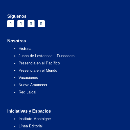
Síguenos
F
I
X
Y
a
n
-
o
c
s
t
u
e
t
w
t
b
a
i
u
o
g
t
b
Nosotras
o
r
t
e
k
a
e
Historia
m
r
Juana de Lestonnac – Fundadora
Presencia en el Pacífico
Presencia en el Mundo
Vocaciones
Nuevo Amanecer
Red Laical
Iniciativas y Espacios
Instituto Montaigne
Línea Editorial