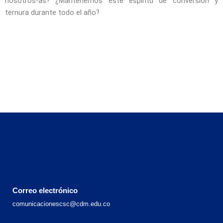
nosotros-as? ¿Mantenemos este espíritu de conversión y
ternura durante todo el año?
Correo electrónico
comunicacionescsc@cdm.edu.co