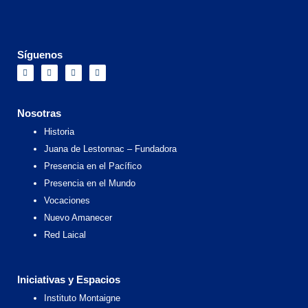
Síguenos
F
I
X
Y
a
n
-
o
c
s
t
u
e
t
w
t
b
a
i
u
o
g
t
b
Nosotras
o
r
t
e
k
a
e
Historia
m
r
Juana de Lestonnac – Fundadora
Presencia en el Pacífico
Presencia en el Mundo
Vocaciones
Nuevo Amanecer
Red Laical
Iniciativas y Espacios
Instituto Montaigne