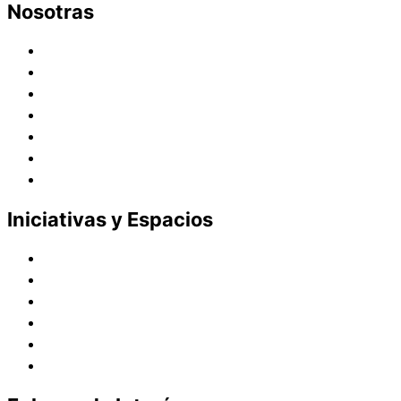
Nosotras
Historia
Juana de Lestonnac – Fundadora
Presencia en el Pacífico
Presencia en el Mundo
Vocaciones
Nuevo Amanecer
Red Laical
Iniciativas y Espacios
Instituto Montaigne
Línea Editorial
Red Internacional de Centros de Educación
Teatro y Auditorios
Casas y Residencias en el Pacífico
Casas y Residencias en el Mundo