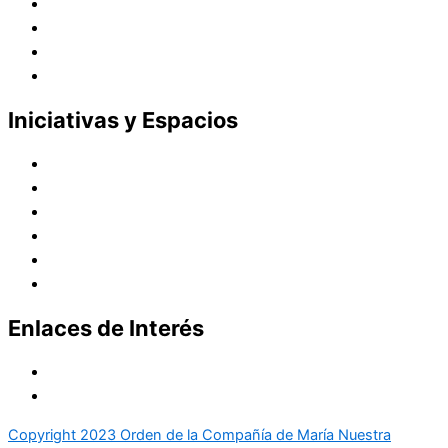
Presencia en el Mundo
Vocaciones
Nuevo Amanecer
Red Laical
Iniciativas y Espacios
Instituto Montaigne
Línea Editorial
Red Internacional de Centros de Educación
Teatro y Auditorios
Casas y Residencias en el Pacífico
Casas y Residencias en el Mundo
Enlaces de Interés
Política de tratamiento de datos
Aviso de Privacidad
Copyright 2023 Orden de la Compañía de María Nuestra