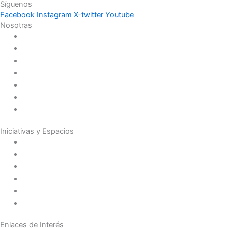
Síguenos
Facebook
Instagram
X-twitter
Youtube
Nosotras
Historia
Juana de Lestonnac – Fundadora
Presencia en el Pacífico
Presencia en el Mundo
Vocaciones
Nuevo Amanecer
Red Laical
Iniciativas y Espacios
Instituto Montaigne
Línea Editorial
Red Internacional de Centros de Educación
Teatro y Auditorios
Casas y Residencias en el Pacífico
Casas y Residencias en el Mundo
Enlaces de Interés