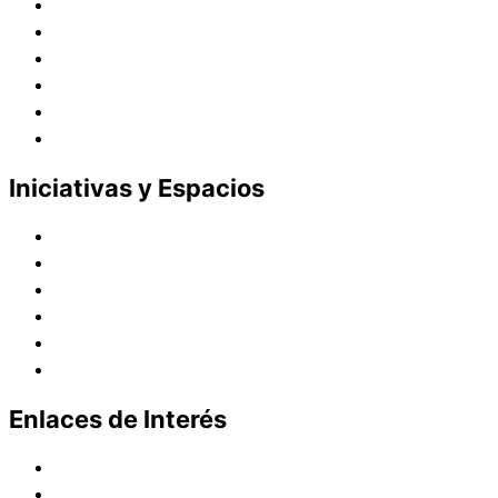
Juana de Lestonnac – Fundadora
Presencia en el Pacífico
Presencia en el Mundo
Vocaciones
Nuevo Amanecer
Red Laical
Iniciativas y Espacios
Instituto Montaigne
Línea Editorial
Red Internacional de Centros de Educación
Teatro y Auditorios
Casas y Residencias en el Pacífico
Casas y Residencias en el Mundo
Enlaces de Interés
Política de tratamiento de datos
Aviso de Privacidad