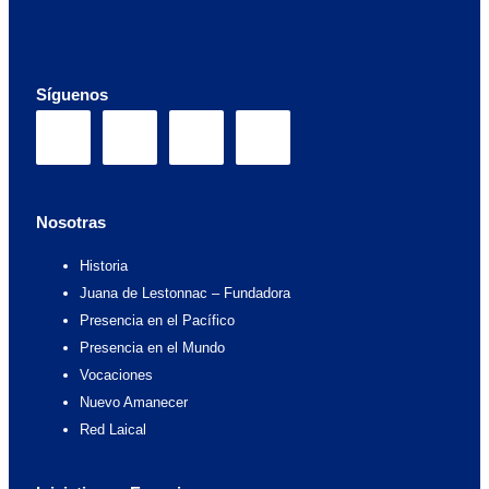
Síguenos
F
I
X
Y
a
n
-
o
c
s
t
u
Nosotras
Historia
e
t
w
t
Juana de Lestonnac – Fundadora
Presencia en el Pacífico
b
a
i
u
Presencia en el Mundo
Vocaciones
o
g
t
b
Nuevo Amanecer
Red Laical
o
r
t
e