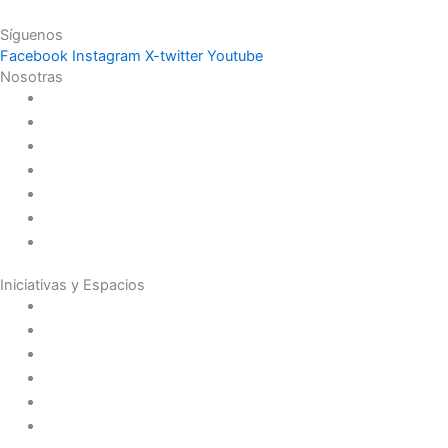
Síguenos
Facebook
Instagram
X-twitter
Youtube
Nosotras
Historia
Juana de Lestonnac – Fundadora
Presencia en el Pacífico
Presencia en el Mundo
Vocaciones
Nuevo Amanecer
Red Laical
Iniciativas y Espacios
Instituto Montaigne
Línea Editorial
Red Internacional de Centros de Educación
Teatro y Auditorios
Casas y Residencias en el Pacífico
Casas y Residencias en el Mundo