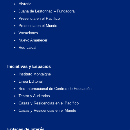
k
a
e
Historia
m
r
Juana de Lestonnac – Fundadora
Presencia en el Pacífico
Presencia en el Mundo
Vocaciones
Nuevo Amanecer
Red Laical
Iniciativas y Espacios
Instituto Montaigne
Línea Editorial
Red Internacional de Centros de Educación
Teatro y Auditorios
Casas y Residencias en el Pacífico
Casas y Residencias en el Mundo
Enlaces de Interés