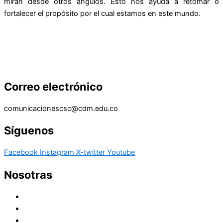
miran desde otros ángulos. Esto nos ayuda a retomar o
fortalecer el propósito por el cual estamos en este mundo.
Correo electrónico
comunicacionescsc@cdm.edu.co
Síguenos
Facebook
Instagram
X-twitter
Youtube
Nosotras
Historia
Juana de Lestonnac – Fundadora
Presencia en el Pacífico