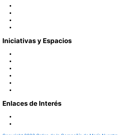
Presencia en el Mundo
Vocaciones
Nuevo Amanecer
Red Laical
Iniciativas y Espacios
Instituto Montaigne
Línea Editorial
Red Internacional de Centros de Educación
Teatro y Auditorios
Casas y Residencias en el Pacífico
Casas y Residencias en el Mundo
Enlaces de Interés
Política de tratamiento de datos
Aviso de Privacidad