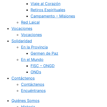
Viaje al Corazón
Retiros Espirituales
Campamento – Misiones
Red Laical
Vocaciones
Vocaciones
Solidaridad
En la Provincia
Germen de Paz
En el Mundo
FISC – ONGD
ONDs
Contáctenos
Contáctenos
Encuéntranos
Quiénes Somos
Historia