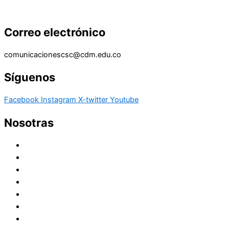
Correo electrónico
comunicacionescsc@cdm.edu.co
Síguenos
Facebook
Instagram
X-twitter
Youtube
Nosotras
Historia
Juana de Lestonnac – Fundadora
Presencia en el Pacífico
Presencia en el Mundo
Vocaciones
Nuevo Amanecer
Red Laical