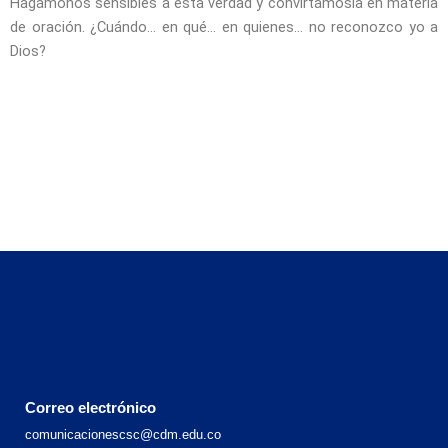
Hagámonos sensibles a esta verdad y convirtámosla en materia
de oración. ¿Cuándo… en qué… en quienes… no reconozco yo a
Dios?
Correo electrónico
comunicacionescsc@cdm.edu.co