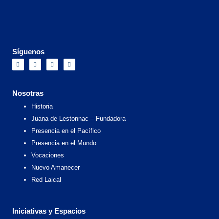
Síguenos
F
I
X
Y
a
n
-
o
c
s
t
u
e
t
w
t
b
a
i
u
o
g
t
b
Nosotras
o
r
t
e
k
a
e
Historia
m
r
Juana de Lestonnac – Fundadora
Presencia en el Pacífico
Presencia en el Mundo
Vocaciones
Nuevo Amanecer
Red Laical
Iniciativas y Espacios