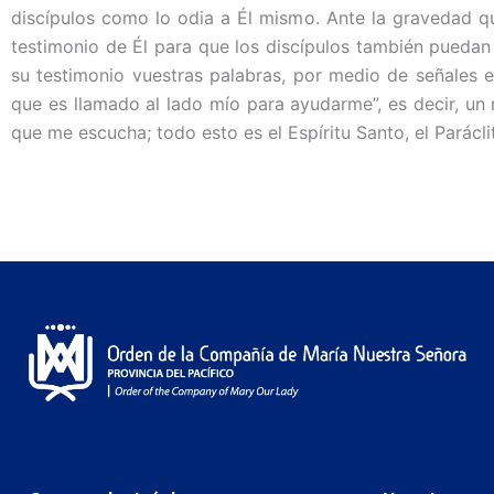
discípulos como lo odia a Él mismo. Ante la gravedad que
testimonio de Él para que los discípulos también puedan
su testimonio vuestras palabras, por medio de señales ev
que es llamado al lado mío para ayudarme”, es decir, un
que me escucha; todo esto es el Espíritu Santo, el Parácli