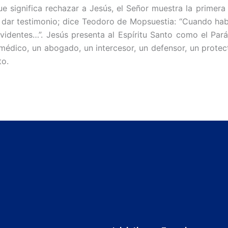
 significa rechazar a Jesús, el Señor muestra la primera 
 dar testimonio; dice Teodoro de Mopsuestia: “Cuando hablé
identes…”. Jesús presenta al Espíritu Santo como el Parácl
 médico, un abogado, un intercesor, un defensor, un protec
to.