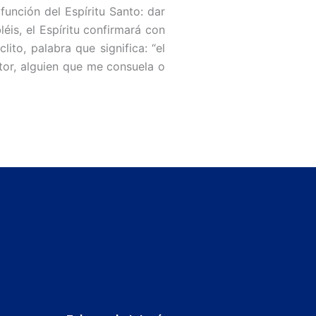
función del Espíritu Santo: dar
is, el Espíritu confirmará con
ito, palabra que significa: “el
tor, alguien que me consuela o