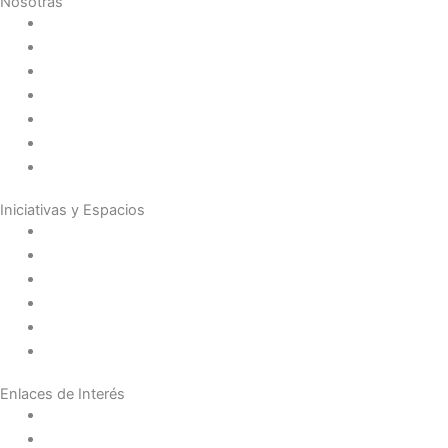
Nosotras
Historia
Juana de Lestonnac – Fundadora
Presencia en el Pacífico
Presencia en el Mundo
Vocaciones
Nuevo Amanecer
Red Laical
Iniciativas y Espacios
Instituto Montaigne
Línea Editorial
Red Internacional de Centros de Educación
Teatro y Auditorios
Casas y Residencias en el Pacífico
Casas y Residencias en el Mundo
Enlaces de Interés
Política de tratamiento de datos
Aviso de Privacidad