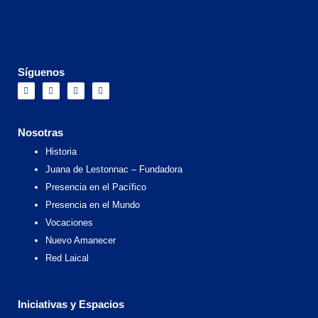
Síguenos
F
I
X
Y
a
n
-
o
c
s
t
u
e
t
w
t
b
a
i
u
o
g
t
b
Nosotras
o
r
t
e
k
a
e
Historia
m
r
Juana de Lestonnac – Fundadora
Presencia en el Pacífico
Presencia en el Mundo
Vocaciones
Nuevo Amanecer
Red Laical
Iniciativas y Espacios