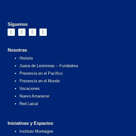
Síguenos
F
I
X
Y
a
n
-
o
c
s
t
u
e
t
w
t
b
a
i
u
o
g
t
b
Nosotras
o
r
t
e
k
a
e
Historia
m
r
Juana de Lestonnac – Fundadora
Presencia en el Pacífico
Presencia en el Mundo
Vocaciones
Nuevo Amanecer
Red Laical
Iniciativas y Espacios
Instituto Montaigne