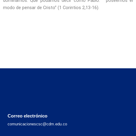
dominarnos. Que podamos decir como Pablo: “poseemos el
modo de pensar de Cristo” (1 Corintios 2,13-16).
Correo electrónico
comunicacionescsc@cdm.edu.co