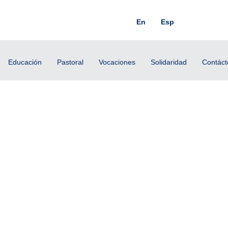
En
Esp
Educación
Pastoral
Vocaciones
Solidaridad
Contáct
oles 3 de Julio 2024