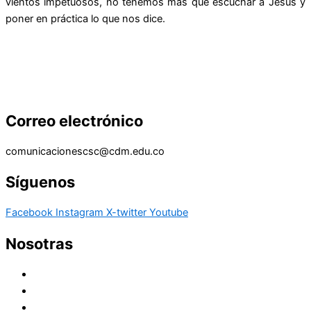
vientos impetuosos, no tenemos más que escuchar a Jesús y
poner en práctica lo que nos dice.
Correo electrónico
comunicacionescsc@cdm.edu.co
Síguenos
Facebook
Instagram
X-twitter
Youtube
Nosotras
Historia
Juana de Lestonnac – Fundadora
Presencia en el Pacífico