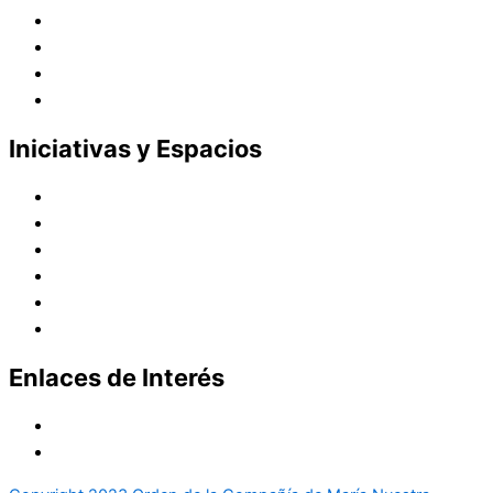
Presencia en el Mundo
Vocaciones
Nuevo Amanecer
Red Laical
Iniciativas y Espacios
Instituto Montaigne
Línea Editorial
Red Internacional de Centros de Educación
Teatro y Auditorios
Casas y Residencias en el Pacífico
Casas y Residencias en el Mundo
Enlaces de Interés
Política de tratamiento de datos
Aviso de Privacidad