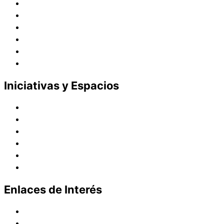
Juana de Lestonnac – Fundadora
Presencia en el Pacífico
Presencia en el Mundo
Vocaciones
Nuevo Amanecer
Red Laical
Iniciativas y Espacios
Instituto Montaigne
Línea Editorial
Red Internacional de Centros de Educación
Teatro y Auditorios
Casas y Residencias en el Pacífico
Casas y Residencias en el Mundo
Enlaces de Interés
Política de tratamiento de datos
Aviso de Privacidad