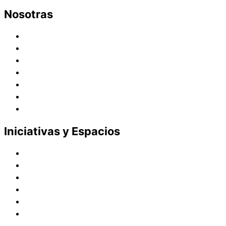
Nosotras
Historia
Juana de Lestonnac – Fundadora
Presencia en el Pacífico
Presencia en el Mundo
Vocaciones
Nuevo Amanecer
Red Laical
Iniciativas y Espacios
Instituto Montaigne
Línea Editorial
Red Internacional de Centros de Educación
Teatro y Auditorios
Casas y Residencias en el Pacífico
Casas y Residencias en el Mundo