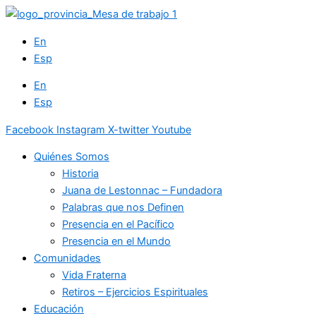
Ir
al
En
contenido
Esp
En
Esp
Facebook
Instagram
X-twitter
Youtube
Quiénes Somos
Historia
Juana de Lestonnac – Fundadora
Palabras que nos Definen
Presencia en el Pacífico
Presencia en el Mundo
Comunidades
Vida Fraterna
Retiros – Ejercicios Espirituales
Educación