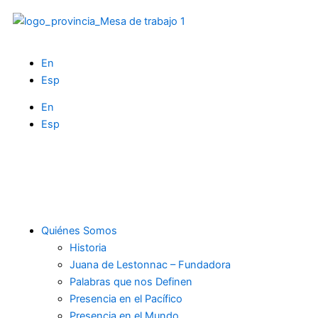
Ir
al
contenido
En
Esp
En
Esp
F
I
X
Y
a
n
-
o
c
s
t
u
Quiénes Somos
Historia
Juana de Lestonnac – Fundadora
e
t
w
t
Palabras que nos Definen
Presencia en el Pacífico
b
a
i
u
Presencia en el Mundo