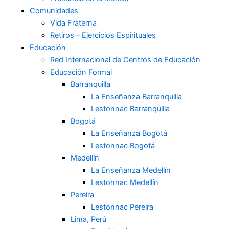
Comunidades
o
g
t
b
Vida Fraterna
Retiros – Ejercicios Espirituales
o
r
t
e
Educación
Red Internacional de Centros de Educación
k
a
e
Educación Formal
Barranquilla
m
r
La Enseñanza Barranquilla
Lestonnac Barranquilla
Bogotá
La Enseñanza Bogotá
Lestonnac Bogotá
Medellín
La Enseñanza Medellín
Lestonnac Medellín
Pereira
Lestonnac Pereira
Lima, Perú